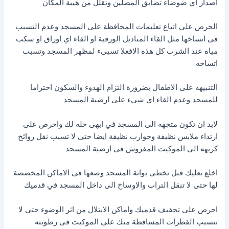
اصدار اي ضوضاء تضايق المصلين وتقلل من هيبة المكان
الحرص على اتباع تعليمات المحافظة على المسجد وعدم التسبب
فى اتساخها مثل القاء المناديل الورقية او القاء اي اوراق او سكب
مياه عند الشرب كل هذه الافعلا تسيىء لمظهر المسجد وتسبب
اتساخه
التنبيهه على الاطفال بضرورة التزام الهدوء والسكون احتراما
للمسجد وعدم القاء اي شىء على ارضية المسجد
لابد ان تكون متجهه الى المسجد في ابهى حله لك واحرص على
ارتداء ملابس نظيفة وجوارب نظيفة ايضا حتى لا تسبب نقل روائح
كريهه الى الموكيت المفروش فى ارضية المسجد
اخلع نعليك قبل تخطى بوابة المسجد وضعها فى الاماكن المخصصة
لها حتى لا تنقل التراب والاوساخ الى داخل المسجد في قدميك
احرص على تجفيف قدميك واماكن الابتلال من اثر الوضوء حتى لا
تتسبب القطرات المساقطة منك على الموكيت فى رطوبته