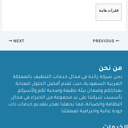
h
w
a
ar
itt
c
فقرات هامة
e
er
e
b
o
NEXT
PREVIOUS
o
k
من نحن
نحن شركة رائدة في مجال خدمات التنظيف بالمملكة
العربية السعودية، حيث نقدم أفضل الحلول للعناية
بمنازلكم وضمان بيئة نظيفة وصحية لكم ولأسركم.
تأسست شركتنا على يد مجموعة من الخبراء في مجال
النظافة والصيانة، مما يجعلنا نفخر بتقديم خدمات ذات
جودة عالية واحترافية لعملائنا.