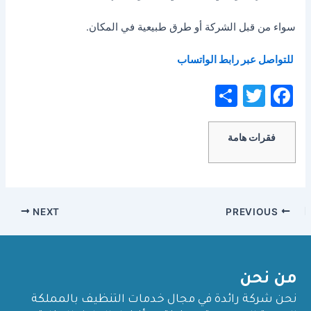
سواء من قبل الشركة أو طرق طبيعية في المكان.
للتواصل عبر رابط الواتساب
S
T
F
h
w
a
ar
itt
c
فقرات هامة
e
er
e
b
o
NEXT
PREVIOUS
o
k
من نحن
نحن شركة رائدة في مجال خدمات التنظيف بالمملكة