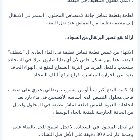
، اعمل محلول التنظيف في البقعة.
لطخة بقطعة قماش جافة لامتصاص المحلول ، استمر في الانتقال
إلى منطقة نظيفة من القماش عند نقل البقعة
ازالة بقع عصير البرتقال من السجاد
.
الانتهاء من غمس قطعة قماش نظيفة في الماء العادي ل “شطف”
البقعة. هذا مهم بشكل خاص لأن أي بقايا صابون تترك في السجادة
ستجذب بالفعل المزيد من التربة. السماح للبقع في الهواء الجاف
بعيدا عن الحرارة المباشرة. فراغ لرفع ألياف السجاد.
إذا كانت البقع أكبر سناً أو من مشروب برتقالي يحتوي على صبغة ،
فاخل محلول التبييض الذي أساسه الأكسجين في ماء بارد بعد
اتجاهات العبوة. اغمس قطعة قماش نظيفة في المحلول واعمل
من الحافة الخارجية للبقعة باتجاه الوسط ،
ثم ادخل المحلول في السجادة. لا تبتل. اسمح للحل بالبقاء على
وصمة عار لمدة 30 دقيقة على الأقل قبل النشاف.