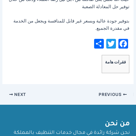
توفير حل المعادلة الصعبة
بتوفير جودة عالية وبسعر غير قابل للمنافسة ويجعل من الخدمة
في مقدرة الجميع.
S
T
F
h
w
a
ar
itt
c
فقرات هامة
e
er
e
b
o
NEXT
PREVIOUS
o
k
من نحن
نحن شركة رائدة في مجال خدمات التنظيف بالمملكة