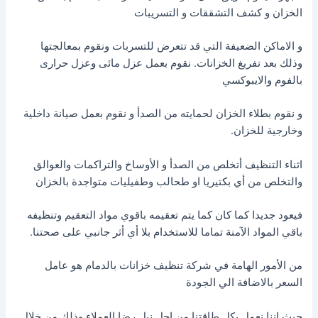
الخزان و كشف التشققات و التسريبات
و الاماكن الضعيفة التي قد تتعرض للتسربات ونقوم بمعالجتها
وذلك بعد تفريغ الخزانات. نقوم بعمل عزل مائى وعزل حرارى
بالفوم والايبوكسي
و نقوم بطلاء الخزان لحمايته من الصدأ و نقوم بعمل صيانة داخلية
وخارجية للخزان.
اثناء التنظيف أتخلص من الصدأ و الأوساخ والتراكمات والعوالق
والتخلص من أي بكتيريا او طحالب وطفيليات متواجدة بالخزان
فيعود جديدا كما كان كما يتم تعقيمه باقوي مواد التعقيم وتنظيفه
باقي المواد الآمنة تماما للاستخدام بلا أي أثر جانبي على صحتنا.
من الأمور الهامة في شركة تنظيف خزانات بالدمام هو عامل
السعر بالاضافة الي الجودة
حيث اننا نعمل بكل طاقتنا من اجل نيل رضا العملاء وذلك من خلال