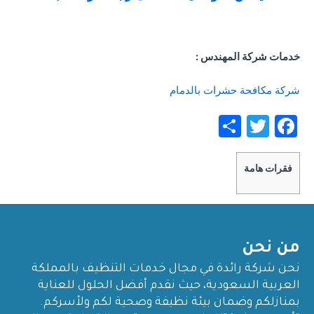
خدمات شركة المهندس :
شركة مكافحة حشرات بالدمام
S
T
F
h
w
a
ar
itt
c
فقرات هامة
e
er
e
b
o
من نحن
o
نحن شركة رائدة في مجال خدمات التنظيف بالمملكة
k
العربية السعودية، حيث نقدم أفضل الحلول للعناية
بمنازلكم وضمان بيئة نظيفة وصحية لكم ولأسركم.