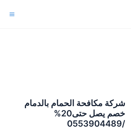
خطي
Main
لى
Menu
لمحتوى
شركة مكافحة الحمام بالدمام
خصم يصل حتى20%
/0553904489